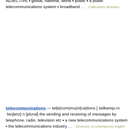
ADJECTIVE ▪ global, national, world ▪ public ▪ a public
telecommunications system ▪ broadband …
Collocations dictionary
telecommunications
— tel|e|com|mu|ni|ca|tions [ˌtelikəmju:nı
ˈkeıʃənz] n [plural] the sending and receiving of messages by
telephone, radio, television etc ▪ a new telecommunications system
▪ the telecommunications industry …
Dictionary of contemporary English