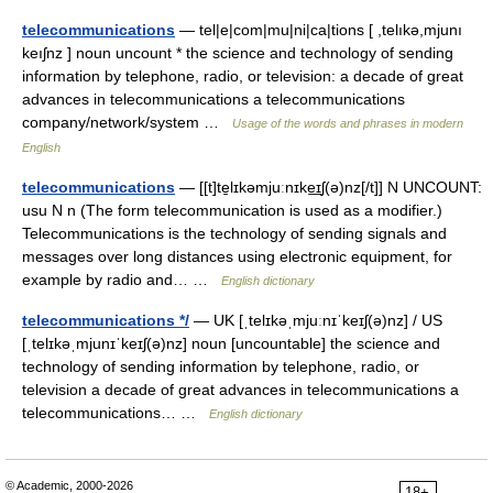
telecommunications
— tel|e|com|mu|ni|ca|tions [ ,telıkə,mjunı
keıʃnz ] noun uncount * the science and technology of sending
information by telephone, radio, or television: a decade of great
advances in telecommunications a telecommunications
company/network/system …
Usage of the words and phrases in modern
English
telecommunications
— [[t]te̱lɪkəmjuːnɪke͟ɪʃ(ə)nz[/t]] N UNCOUNT:
usu N n (The form telecommunication is used as a modifier.)
Telecommunications is the technology of sending signals and
messages over long distances using electronic equipment, for
example by radio and… …
English dictionary
telecommunications */
— UK [ˌtelɪkəˌmjuːnɪˈkeɪʃ(ə)nz] / US
[ˌtelɪkəˌmjunɪˈkeɪʃ(ə)nz] noun [uncountable] the science and
technology of sending information by telephone, radio, or
television a decade of great advances in telecommunications a
telecommunications… …
English dictionary
© Academic, 2000-2026
18+