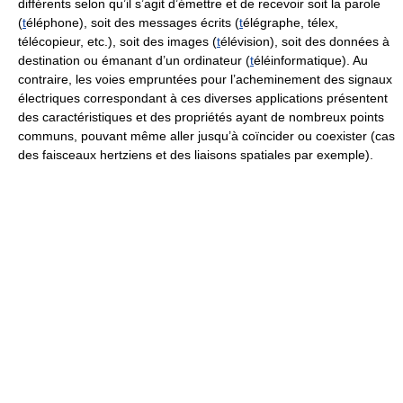
différents selon qu’il s’agit d’émettre et de recevoir soit la parole
(
t
éléphone), soit des messages écrits (
t
élégraphe, télex,
télécopieur, etc.), soit des images (
t
élévision), soit des données à
destination ou émanant d’un ordinateur (
t
éléinformatique). Au
contraire, les voies empruntées pour l’acheminement des signaux
électriques correspondant à ces diverses applications présentent
des caractéristiques et des propriétés ayant de nombreux points
communs, pouvant même aller jusqu’à coïncider ou coexister (cas
des faisceaux hertziens et des liaisons spatiales par exemple).