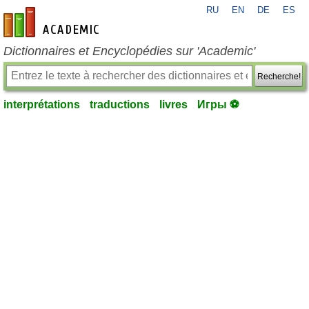
RU
EN
DE
ES
fr-academic.com
Dictionnaires et Encyclopédies sur 'Academic'
Recherche!
interprétations
traductions
livres
Игры ⚽